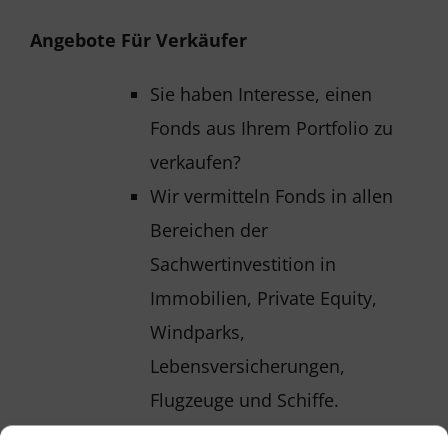
Angebote Für Verkäufer
Sie haben Interesse, einen
Fonds aus Ihrem Portfolio zu
verkaufen?
Wir vermitteln Fonds in allen
Bereichen der
Sachwertinvestition in
Immobilien, Private Equity,
Windparks,
Lebensversicherungen,
Flugzeuge und Schiffe.
Gerne erstellen wir Ihnen ein