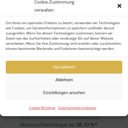
Cookie-Zustimmung
individuelles Angebot für Ihre
verwalten
Beteiligung.
Um Ihnen ein optimales Erlebnis zu bieten, verwenden wir Technologien
Nachfolgend ein Auszug der
wie Cookies, um Geräteinformationen zu speichern und/oder darauf
zuzugreifen. Wenn Sie diesen Technologien zustimmen, können wir
Fonds, für die uns aktuell
Daten wie das Surfverhalten oder eindeutige IDs auf dieser Website
verarbeiten. Wenn Sie ihre Zustimmung nicht erteilen oder zurückziehen,
Kaufanfragen vorliegen:
können bestimmte Merkmale und Funktionen beeinträchtigt werden.
Immobilienfonds
Akzeptieren
Real I.S. Bayernfonds Deutschland 24
zu
Ablehnen
97,14 %*
Einstellungen ansehen
Schiffsfonds
Cookie-Richtlinie
Datenschutzgrundsätze
CFB 161 Schiffsflottenfonds 3 MS
Monaco/Martinique
zu 38,10 %*