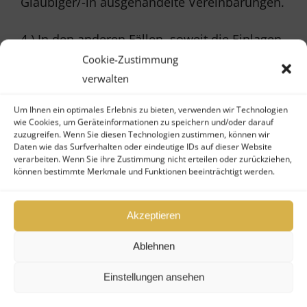
Gläubiger/-in ausgehandelte Vereinbarungen.
4.) In den anderen Fällen, soweit die Einlagen
Cookie-Zustimmung
oder Gelder des/ der Gläubiger(s)/-in die
verwalten
jeweils maßgebliche Obergrenze übersteigen.
Um Ihnen ein optimales Erlebnis zu bieten, verwenden wir Technologien
wie Cookies, um Geräteinformationen zu speichern und/oder darauf
Unser Status gemäß § 15 des
zuzugreifen. Wenn Sie diesen Technologien zustimmen, können wir
Daten wie das Surfverhalten oder eindeutige IDs auf dieser Website
Wertpapierinstitutsgesetzes
verarbeiten. Wenn Sie ihre Zustimmung nicht erteilen oder zurückziehen,
(WpIG):
können bestimmte Merkmale und Funktionen beeinträchtigt werden.
Erlaubnisumfang gemäß § 15 des
Akzeptieren
Wertpapierinstitutsgesetzes (WpIG):
Ablehnen
Anlagevermittlung (§ 2 Abs. 2 Nr. 3 WpIG)
Anlageberatung (§ 2 Abs. 2 Nr. 4 WpIG)
Einstellungen ansehen