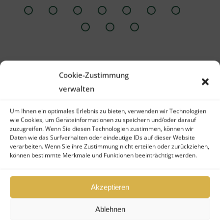
Ihre Unterlagen werde ich erst Dienstag
Northern Magnitude.“
Vielen Dank dafür.“
Vielen Dank dafür.“
Geschäftes.“
bearbeiten können. Sollten dabei Fragen
auftreten, melde ich mich gerne bei
Ihnen.“
Cookie-Zustimmung
verwalten
Um Ihnen ein optimales Erlebnis zu bieten, verwenden wir Technologien
Der AIF-Podcast auf Spotify
wie Cookies, um Geräteinformationen zu speichern und/oder darauf
zuzugreifen. Wenn Sie diesen Technologien zustimmen, können wir
die Möglichkeit des Zweitmarkts
Daten wie das Surfverhalten oder eindeutige IDs auf dieser Website
verarbeiten. Wenn Sie ihre Zustimmung nicht erteilen oder zurückziehen,
können bestimmte Merkmale und Funktionen beeinträchtigt werden.
Akzeptieren
Ablehnen