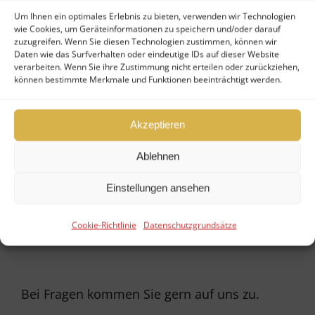
Wir vermitteln Fonds in allen
Um Ihnen ein optimales Erlebnis zu bieten, verwenden wir Technologien
Bereichen der
wie Cookies, um Geräteinformationen zu speichern und/oder darauf
zuzugreifen. Wenn Sie diesen Technologien zustimmen, können wir
Sachwertinvestition in
Daten wie das Surfverhalten oder eindeutige IDs auf dieser Website
verarbeiten. Wenn Sie ihre Zustimmung nicht erteilen oder zurückziehen,
Immobilien, Private Equity,
können bestimmte Merkmale und Funktionen beeinträchtigt werden.
Windparks,
Lebensversicherungen,
Akzeptieren
Flugzeuge und Schiffe.
Ablehnen
Gerne erstellen wir Ihnen ein
Einstellungen ansehen
individuelles Angebot für Ihre
Beteiligung.
Cookie-Richtlinie
Datenschutzgrundsätze
Bei Fragen kommen Sie gern auf uns zu.