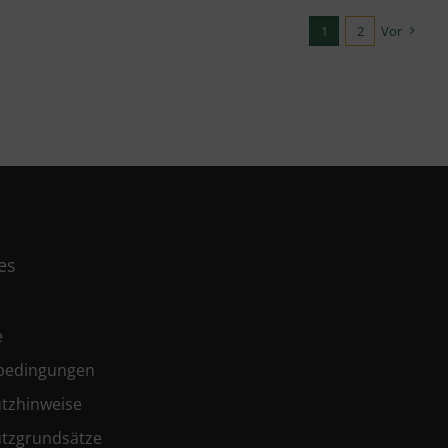
1
2
Vor
es
e
bedingungen
tzhinweise
tzgrundsätze