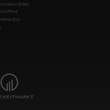
ormation (EdW)
usschluss
tlinie (EU)
m