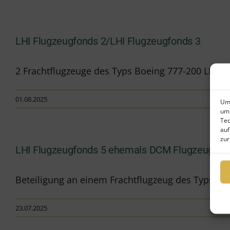
LHI Flugzeugfonds 2/LHI Flugzeugfonds 3
2 Frachtflugzeuge des Typs Boeing 777-200 LRF mit
01.08.2025
Um 
um 
Tec
auf
zur
LHI Flugzeugfonds 5 ehemals DCM Flugzeugfon
Beteiligung an einem Frachtflugzeug des Typs Bo
23.07.2025