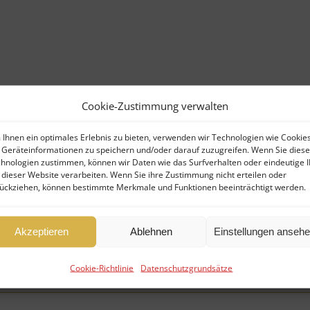
 10-jßhrigem Leasingvertrag [...]
Cookie-Zustimmung verwalten
Ihnen ein optimales Erlebnis zu bieten, verwenden wir Technologien wie Cookies
Geräteinformationen zu speichern und/oder darauf zuzugreifen. Wenn Sie dies
hnologien zustimmen, können wir Daten wie das Surfverhalten oder eindeutige 
 dieser Website verarbeiten. Wenn Sie ihre Zustimmung nicht erteilen oder
ückziehen, können bestimmte Merkmale und Funktionen beeinträchtigt werden.
ds 3
Akzeptieren
Ablehnen
Einstellungen anseh
eing 777-200LRF Gegenstand Boeing [...]
Cookie-Richtlinie
Datenschutzgrundsätze