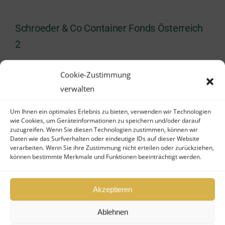
Schroeder & Co Container Fonds Österreich
2
Der Gegenstand des Unternehmens ist die
Cookie-Zustimmung
verwalten
Durchführung von Investitionen,
insbesondere [...]
Um Ihnen ein optimales Erlebnis zu bieten, verwenden wir Technologien
wie Cookies, um Geräteinformationen zu speichern und/oder darauf
zuzugreifen. Wenn Sie diesen Technologien zustimmen, können wir
15.02.2022
Daten wie das Surfverhalten oder eindeutige IDs auf dieser Website
verarbeiten. Wenn Sie ihre Zustimmung nicht erteilen oder zurückziehen,
können bestimmte Merkmale und Funktionen beeinträchtigt werden.
Schroeder & Co Container Fonds Österreich
Akzeptieren
3
Ablehnen