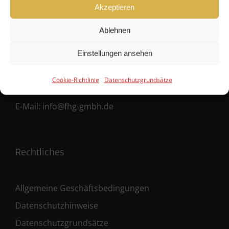
Hanseatische Fondshandlung GmbH
Akzeptieren
Ballindamm 39
Ablehnen
20095 Hamburg
Einstellungen ansehen
Fon:
+49 40 38 66 190 – 0
Cookie-Richtlinie
Datenschutzgrundsätze
Fax:
+49 40 38 66 190 – 30
E-Mail:
info@fhg-gmbh.de
Rechtliches
Allgemeine Geschäftsbedingungen
Datenschutzhinweise
Datenschutzgrundsätze