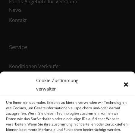
Fonds-Angebote für Verkäufer
News
Kontakt
Service
Konditionen Verkäufer
Konditionen Käufer
Cookie-Zustimmung
Maklervertrag (Verkäufer)
verwalten
Registrierung als Käufer
Um Ihnen ein optimales Erlebnis zu bieten, verwenden wir Technologien
wie Cookies, um Geräteinformationen zu speichern und/oder darauf
zuzugreifen. Wenn Sie diesen Technologien zustimmen, können wir
Daten wie das Surfverhalten oder eindeutige IDs auf dieser Website
verarbeiten. Wenn Sie ihre Zustimmung nicht erteilen oder zurückziehen,
Kontakt
können bestimmte Merkmale und Funktionen beeinträchtigt werden.