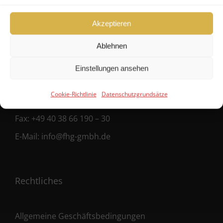
FHG
Akzeptieren
Hanseatische Fondshandlung GmbH
Ablehnen
Ballindamm 39
Einstellungen ansehen
20095 Hamburg
Cookie-Richtlinie
Datenschutzgrundsätze
Fon:
+49 40 38 66 190 – 0
Fax:
+49 40 38 66 190 – 30
E-Mail:
info@fhg-gmbh.de
Rechtliches
Allgemeine Geschäftsbedingungen