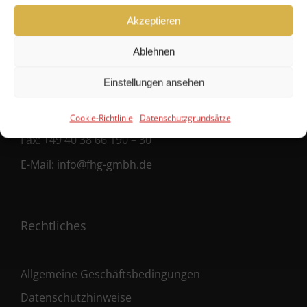
FHG
Akzeptieren
Hanseatische Fondshandlung GmbH
Ablehnen
Ballindamm 39
20095 Hamburg
Einstellungen ansehen
Fon:
+49 40 38 66 190 – 0
Cookie-Richtlinie
Datenschutzgrundsätze
Fax:
+49 40 38 66 190 – 30
E-Mail:
info@fhg-gmbh.de
Rechtliches
Allgemeine Geschäftsbedingungen
Datenschutzhinweise