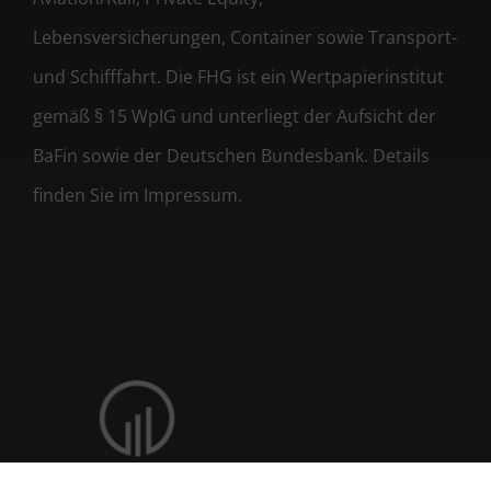
Lebensversicherungen, Container sowie Transport-
und Schifffahrt. Die FHG ist ein Wertpapierinstitut
gemäß § 15 WpIG und unterliegt der Aufsicht der
BaFin sowie der Deutschen Bundesbank. Details
finden Sie im Impressum.