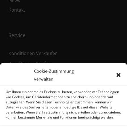
News
Kontakt
Service
Konditionen Verkäufer
Konditionen Käufer
Cookie-Zustimmung
Maklervertrag (Verkäufer)
verwalten
Registrierung als Käufer
Um Ihnen ein optimales Erlebnis zu bieten, verwenden wir Technologien
wie Cookies, um Geräteinformationen zu speichern und/oder darauf
zuzugreifen. Wenn Sie diesen Technologien zustimmen, können wir
Daten wie das Surfverhalten oder eindeutige IDs auf dieser Website
Kontakt
verarbeiten. Wenn Sie ihre Zustimmung nicht erteilen oder zurückziehen,
können bestimmte Merkmale und Funktionen beeinträchtigt werden.