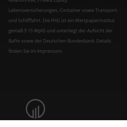
Aviation/Rail, Private Equity,
Lebensversicherungen, Container sowie Transport-
und Schifffahrt. Die FHG ist ein Wertpapierinstitut
gemäß § 15 WpIG und unterliegt der Aufsicht der
BaFin sowie der Deutschen Bundesbank. Details
finden Sie im Impressum.