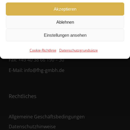
FHG
Akzeptieren
Hanseatische Fondshandlung GmbH
Ablehnen
Ballindamm 39
20095 Hamburg
Einstellungen ansehen
Fon:
+49 40 38 66 190 – 0
Cookie-Richtlinie
Datenschutzgrundsätze
Fax:
+49 40 38 66 190 – 30
E-Mail:
info@fhg-gmbh.de
Rechtliches
Allgemeine Geschäftsbedingungen
Datenschutzhinweise