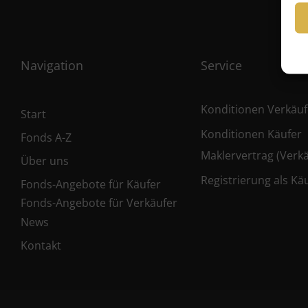
Navigation
Service
Konditionen Verkäuf
Start
Konditionen Käufer
Fonds A-Z
Maklervertrag (Verkä
Über uns
Registrierung als Kä
Fonds-Angebote für Käufer
Fonds-Angebote für Verkäufer
News
Kontakt