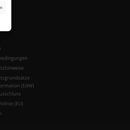
en
es
e
bedingungen
tzhinweise
tzgrundsätze
ormation (EdW)
usschluss
tlinie (EU)
m