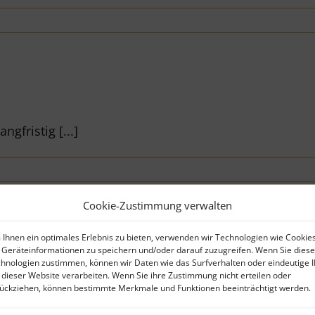
ngfristig [...]
Cookie-Zustimmung verwalten
Ihnen ein optimales Erlebnis zu bieten, verwenden wir Technologien wie Cookies
Geräteinformationen zu speichern und/oder darauf zuzugreifen. Wenn Sie dies
hnologien zustimmen, können wir Daten wie das Surfverhalten oder eindeutige 
 dieser Website verarbeiten. Wenn Sie ihre Zustimmung nicht erteilen oder
ückziehen, können bestimmte Merkmale und Funktionen beeinträchtigt werden.