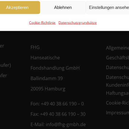
Akzeptieren
Ablehnen
Einstellungen anseh
Cookie-Richtlinie
Datenschutzgrundsätze
Kontakt
Rechtlich
er
FHG
Allgemein
Hanseatische
Geschäfts
ufer)
Datenschu
Fondshandlung GmbH
ufer
Datenschu
Ballindamm 39
Kundeninf
20095 Hamburg
Haftungsa
Cookie-Rich
Fon:
+49 40 38 66 190 – 0
Impressu
Fax:
+49 40 38 66 190 – 30
E-Mail:
info@fhg-gmbh.de