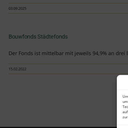
03.09.2025
Bouwfonds Städtefonds
Der Fonds ist mittelbar mit jeweils 94,9% an drei la
15.02.2022
Um 
um 
Tec
auf
zur