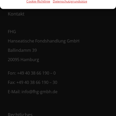
Cookie-Richtlinie
Datenschutzgrundsätze
Kontakt
FHG
Hanseatische Fondshandlung GmbH
Ballindamm 39
20095 Hamburg
Fon:
+49 40 38 66 190 – 0
Fax:
+49 40 38 66 190 – 30
E-Mail:
info@fhg-gmbh.de
Rechtliches