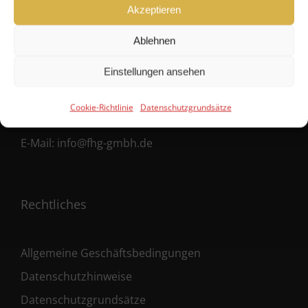
Hanseatische Fondshandlung GmbH
Akzeptieren
Ballindamm 39
Ablehnen
20095 Hamburg
Einstellungen ansehen
Fon:
+49 40 38 66 190 – 0
Cookie-Richtlinie
Datenschutzgrundsätze
Fax:
+49 40 38 66 190 – 30
E-Mail:
info@fhg-gmbh.de
Rechtliches
Allgemeine Geschäftsbedingungen
Datenschutzhinweise
Datenschutzgrundsätze