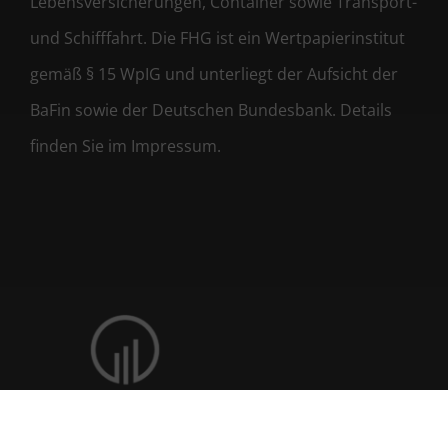
Lebensversicherungen, Container sowie Transport-
und Schifffahrt. Die FHG ist ein Wertpapierinstitut
gemäß § 15 WpIG und unterliegt der Aufsicht der
BaFin sowie der Deutschen Bundesbank. Details
finden Sie im Impressum.