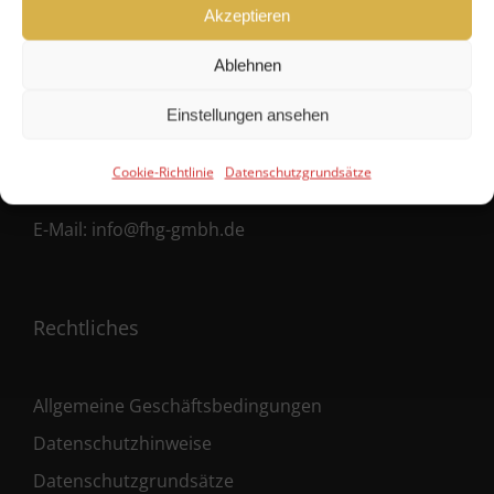
Hanseatische Fondshandlung GmbH
Akzeptieren
Ballindamm 39
Ablehnen
20095 Hamburg
Einstellungen ansehen
Fon:
+49 40 38 66 190 – 0
Cookie-Richtlinie
Datenschutzgrundsätze
Fax:
+49 40 38 66 190 – 30
E-Mail:
info@fhg-gmbh.de
Rechtliches
Allgemeine Geschäftsbedingungen
Datenschutzhinweise
Datenschutzgrundsätze