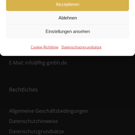
Hanseatische Fondshandlung GmbH
Akzeptieren
Ballindamm 39
Ablehnen
20095 Hamburg
Einstellungen ansehen
Fon:
+49 40 38 66 190 – 0
Cookie-Richtlinie
Datenschutzgrundsätze
Fax:
+49 40 38 66 190 – 30
E-Mail:
info@fhg-gmbh.de
Rechtliches
Allgemeine Geschäftsbedingungen
Datenschutzhinweise
Datenschutzgrundsätze