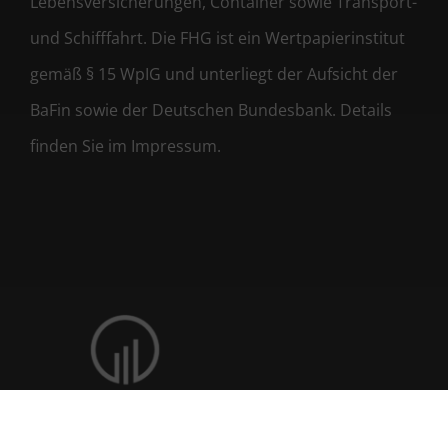
Lebensversicherungen, Container sowie Transport-
und Schifffahrt. Die FHG ist ein Wertpapierinstitut
gemäß § 15 WpIG und unterliegt der Aufsicht der
BaFin sowie der Deutschen Bundesbank. Details
finden Sie im Impressum.