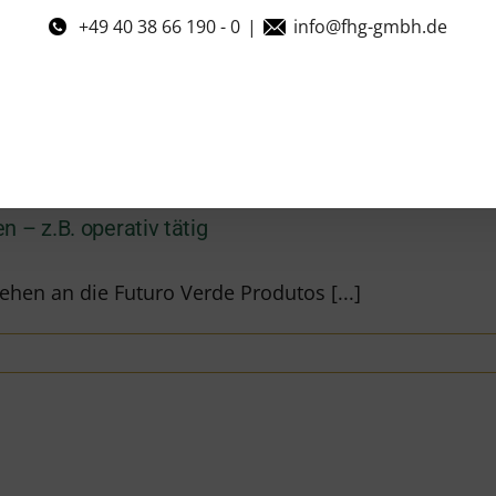
+49 40 38 66 190 - 0
|
info@fhg-gmbh.de
– z.B. operativ tätig
ehen an die Futuro Verde Produtos [...]