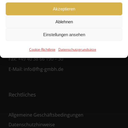
FHG
Akzeptieren
Hanseatische Fondshandlung GmbH
Ablehnen
Ballindamm 39
20095 Hamburg
Einstellungen ansehen
Fon:
+49 40 38 66 190 – 0
Cookie-Richtlinie
Datenschutzgrundsätze
Fax:
+49 40 38 66 190 – 30
E-Mail:
info@fhg-gmbh.de
Rechtliches
Allgemeine Geschäftsbedingungen
Datenschutzhinweise