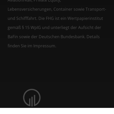
Aviation/Rail, Private Equity,
Lebensversicherungen, Container sowie Transport-
und Schifffahrt. Die FHG ist ein Wertpapierinstitut
gemäß § 15 WpIG und unterliegt der Aufsicht der
BaFin sowie der Deutschen Bundesbank. Details
finden Sie im Impressum.