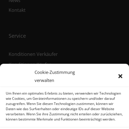
News
Kontakt
Service
Konditionen Verkäufer
Konditionen Käufer
Cookie-Zustimmung
Maklervertrag (Verkäufer)
verwalten
Registrierung als Käufer
Um Ihnen ein optimales Erlebnis zu bieten, verwenden wir Technologien
wie Cookies, um Geräteinformationen zu speichern und/oder darauf
zuzugreifen. Wenn Sie diesen Technologien zustimmen, können wir
Daten wie das Surfverhalten oder eindeutige IDs auf dieser Website
Kontakt
verarbeiten. Wenn Sie ihre Zustimmung nicht erteilen oder zurückziehen,
können bestimmte Merkmale und Funktionen beeinträchtigt werden.