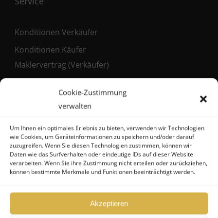
Service
Konditionen Verkäufer
Konditionen Käufer
Maklervertrag (Verkäufer)
Registrierung als Käufer
Cookie-Zustimmung
verwalten
Um Ihnen ein optimales Erlebnis zu bieten, verwenden wir Technologien
Kontakt
wie Cookies, um Geräteinformationen zu speichern und/oder darauf
zuzugreifen. Wenn Sie diesen Technologien zustimmen, können wir
Daten wie das Surfverhalten oder eindeutige IDs auf dieser Website
FHG
verarbeiten. Wenn Sie ihre Zustimmung nicht erteilen oder zurückziehen,
können bestimmte Merkmale und Funktionen beeinträchtigt werden.
Hanseatische Fondshandlung GmbH
Ballindamm 39
Akzeptieren
20095 Hamburg