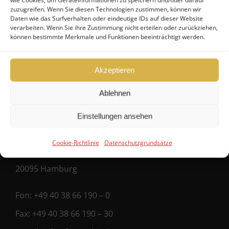
wie Cookies, um Geräteinformationen zu speichern und/oder darauf
Maklervertrag (Verkäufer)
zuzugreifen. Wenn Sie diesen Technologien zustimmen, können wir
Daten wie das Surfverhalten oder eindeutige IDs auf dieser Website
Registrierung als Käufer
verarbeiten. Wenn Sie ihre Zustimmung nicht erteilen oder zurückziehen,
können bestimmte Merkmale und Funktionen beeinträchtigt werden.
Akzeptieren
Kontakt
Ablehnen
FHG
Einstellungen ansehen
Hanseatische Fondshandlung GmbH
Cookie-Richtlinie
Datenschutzgrundsätze
Ballindamm 39
20095 Hamburg
Fon:
+49 40 38 66 190 – 0
Fax:
+49 40 38 66 190 – 30