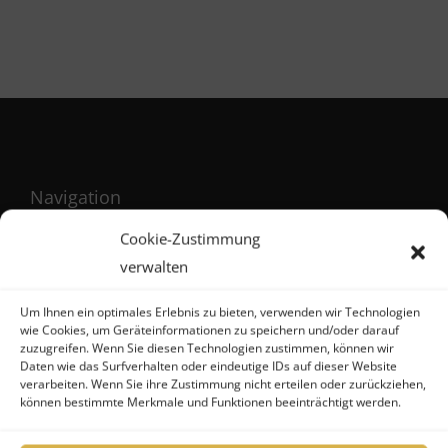
Navigation
Cookie-Zustimmung
verwalten
Start
Fonds A-Z
Um Ihnen ein optimales Erlebnis zu bieten, verwenden wir Technologien
wie Cookies, um Geräteinformationen zu speichern und/oder darauf
Über uns
zuzugreifen. Wenn Sie diesen Technologien zustimmen, können wir
Daten wie das Surfverhalten oder eindeutige IDs auf dieser Website
Fonds-Angebote für Käufer
verarbeiten. Wenn Sie ihre Zustimmung nicht erteilen oder zurückziehen,
Fonds-Angebote für Verkäufer
können bestimmte Merkmale und Funktionen beeinträchtigt werden.
News