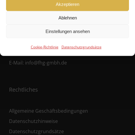
Hanseatische Fondshandlung GmbH
Akzeptieren
Ballindamm 39
Ablehnen
20095 Hamburg
Einstellungen ansehen
Fon:
+49 40 38 66 190 – 0
Cookie-Richtlinie
Datenschutzgrundsätze
Fax:
+49 40 38 66 190 – 30
E-Mail:
info@fhg-gmbh.de
Rechtliches
Allgemeine Geschäftsbedingungen
Datenschutzhinweise
Datenschutzgrundsätze