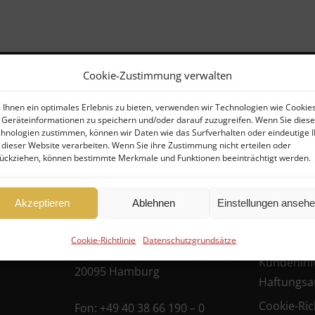
Cookie-Zustimmung verwalten
Ihnen ein optimales Erlebnis zu bieten, verwenden wir Technologien wie Cookies
Geräteinformationen zu speichern und/oder darauf zuzugreifen. Wenn Sie dies
Kontakt
Rechtlich
hnologien zustimmen, können wir Daten wie das Surfverhalten oder eindeutige 
 dieser Website verarbeiten. Wenn Sie ihre Zustimmung nicht erteilen oder
ückziehen, können bestimmte Merkmale und Funktionen beeinträchtigt werden.
er
FHG
Allgemein
Hanseatische
Geschäfts
Akzeptieren
Ablehnen
Einstellungen anseh
ufer)
Datenschu
Fondshandlung GmbH
ufer
Cookie-Richtlinie
Datenschutzgrundsätze
Datenschu
Ballindamm 39
Kundeninf
20095 Hamburg
Haftungsa
Cookie-Rich
Fon:
+49 40 38 66 190 – 0