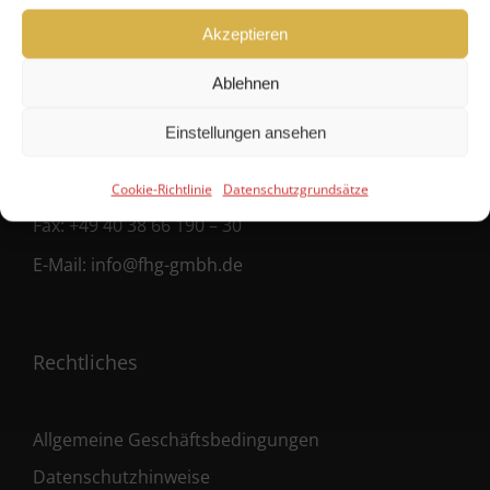
FHG
Akzeptieren
Hanseatische Fondshandlung GmbH
Ablehnen
Ballindamm 39
20095 Hamburg
Einstellungen ansehen
Fon:
+49 40 38 66 190 – 0
Cookie-Richtlinie
Datenschutzgrundsätze
Fax:
+49 40 38 66 190 – 30
E-Mail:
info@fhg-gmbh.de
Rechtliches
Allgemeine Geschäftsbedingungen
Datenschutzhinweise