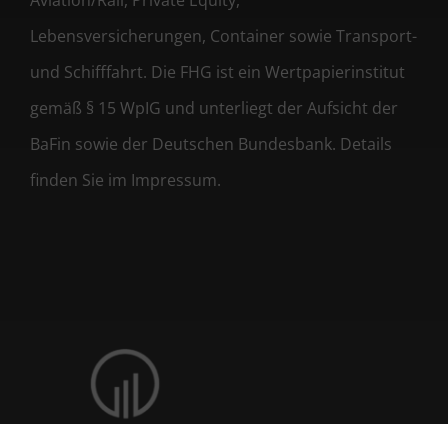
Aviation/Rail, Private Equity,
Lebensversicherungen, Container sowie Transport-
und Schifffahrt. Die FHG ist ein Wertpapierinstitut
gemäß § 15 WpIG und unterliegt der Aufsicht der
BaFin sowie der Deutschen Bundesbank. Details
finden Sie im Impressum.