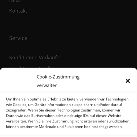
News
Kontakt
Service
Konditionen Verkäufer
Konditionen Käufer
Cookie-Zustimmung
Maklervertrag (Verkäufer)
verwalten
Registrierung als Käufer
Um Ihnen ein optimales Erlebnis zu bieten, verwenden wir Technologien
wie Cookies, um Geräteinformationen zu speichern und/oder darauf
zuzugreifen. Wenn Sie diesen Technologien zustimmen, können wir
Daten wie das Surfverhalten oder eindeutige IDs auf dieser Website
Kontakt
verarbeiten. Wenn Sie ihre Zustimmung nicht erteilen oder zurückziehen,
können bestimmte Merkmale und Funktionen beeinträchtigt werden.