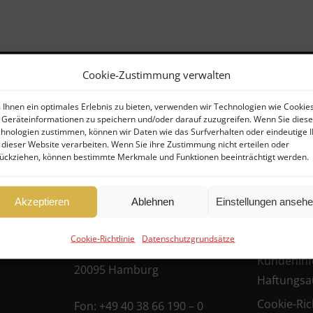
Cookie-Zustimmung verwalten
Ihnen ein optimales Erlebnis zu bieten, verwenden wir Technologien wie Cookies
Geräteinformationen zu speichern und/oder darauf zuzugreifen. Wenn Sie dies
Kontakt
Rechtlich
hnologien zustimmen, können wir Daten wie das Surfverhalten oder eindeutige 
 dieser Website verarbeiten. Wenn Sie ihre Zustimmung nicht erteilen oder
ückziehen, können bestimmte Merkmale und Funktionen beeinträchtigt werden.
er
FHG
Allgemein
Hanseatische
Geschäfts
Akzeptieren
Ablehnen
Einstellungen anseh
ufer)
Datenschu
Fondshandlung GmbH
ufer
Cookie-Richtlinie
Datenschutzgrundsätze
Datenschu
Ballindamm 39
Kundeninf
20095 Hamburg
Haftungsa
Cookie-Rich
Fon:
+49 40 38 66 190 – 0