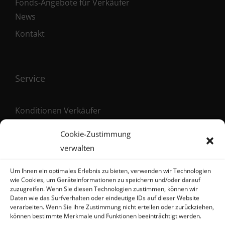
Fonds-Angebote für Verkäufer
News
Kontakt
Service
Konditionen Verkäufer
Konditionen Käufer
Cookie-Zustimmung
Maklervertrag (Verkäufer)
verwalten
Registrierung als Käufer
Um Ihnen ein optimales Erlebnis zu bieten, verwenden wir Technologien
wie Cookies, um Geräteinformationen zu speichern und/oder darauf
zuzugreifen. Wenn Sie diesen Technologien zustimmen, können wir
Daten wie das Surfverhalten oder eindeutige IDs auf dieser Website
verarbeiten. Wenn Sie ihre Zustimmung nicht erteilen oder zurückziehen,
Kontakt
können bestimmte Merkmale und Funktionen beeinträchtigt werden.