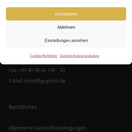
FHG
Akzeptieren
Hanseatische Fondshandlung GmbH
Ablehnen
Ballindamm 39
Einstellungen ansehen
20095 Hamburg
Cookie-Richtlinie
Datenschutzgrundsätze
Fon:
+49 40 38 66 190 – 0
Fax:
+49 40 38 66 190 – 30
E-Mail:
info@fhg-gmbh.de
Rechtliches
Allgemeine Geschäftsbedingungen