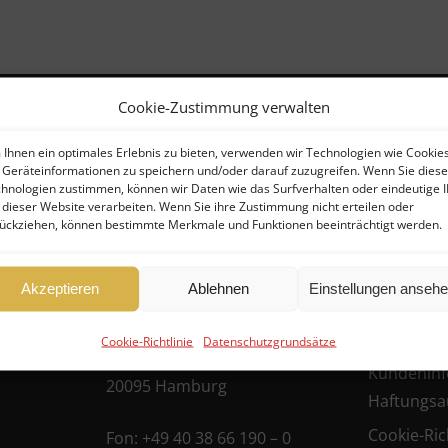
Cookie-Zustimmung verwalten
Ihnen ein optimales Erlebnis zu bieten, verwenden wir Technologien wie Cookies
Geräteinformationen zu speichern und/oder darauf zuzugreifen. Wenn Sie dies
Kontakt
Rechtlich
hnologien zustimmen, können wir Daten wie das Surfverhalten oder eindeutige 
 dieser Website verarbeiten. Wenn Sie ihre Zustimmung nicht erteilen oder
ückziehen, können bestimmte Merkmale und Funktionen beeinträchtigt werden.
er
FHG
Allgemein
Hanseatische
Geschäfts
Akzeptieren
Ablehnen
Einstellungen anseh
ufer)
Datenschu
Fondshandlung GmbH
ufer
Cookie-Richtlinie
Datenschutzgrundsätze
Datenschu
Ballindamm 39
Kundeninf
20095 Hamburg
Haftungsa
Cookie-Rich
Fon:
+49 40 38 66 190 – 0