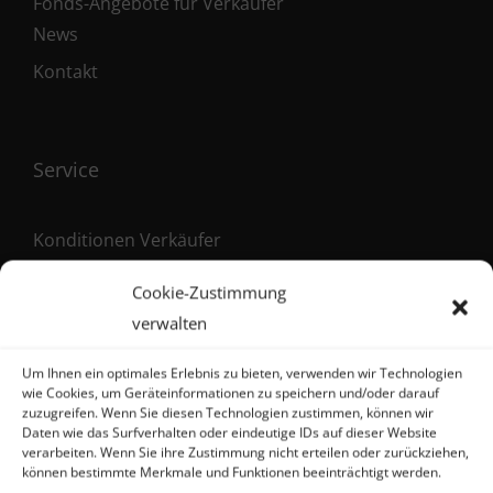
Fonds-Angebote für Verkäufer
News
Kontakt
Service
Konditionen Verkäufer
Konditionen Käufer
Cookie-Zustimmung
Maklervertrag (Verkäufer)
verwalten
Registrierung als Käufer
Um Ihnen ein optimales Erlebnis zu bieten, verwenden wir Technologien
wie Cookies, um Geräteinformationen zu speichern und/oder darauf
zuzugreifen. Wenn Sie diesen Technologien zustimmen, können wir
Daten wie das Surfverhalten oder eindeutige IDs auf dieser Website
verarbeiten. Wenn Sie ihre Zustimmung nicht erteilen oder zurückziehen,
Kontakt
können bestimmte Merkmale und Funktionen beeinträchtigt werden.