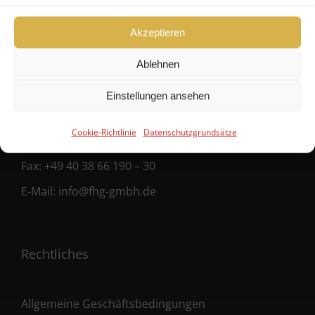
FHG
Akzeptieren
Hanseatische Fondshandlung GmbH
Ablehnen
Ballindamm 39
Einstellungen ansehen
20095 Hamburg
Cookie-Richtlinie
Datenschutzgrundsätze
Fon:
+49 40 38 66 190 – 0
Fax:
+49 40 38 66 190 – 30
E-Mail:
info@fhg-gmbh.de
Rechtliches
Allgemeine Geschäftsbedingungen