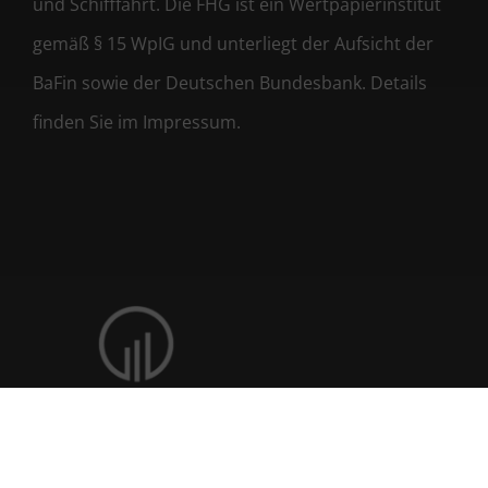
und Schifffahrt. Die FHG ist ein Wertpapierinstitut
gemäß § 15 WpIG und unterliegt der Aufsicht der
BaFin sowie der Deutschen Bundesbank. Details
finden Sie im Impressum.
® 2026 FHG Hanseatische Fondshandlung GmbH