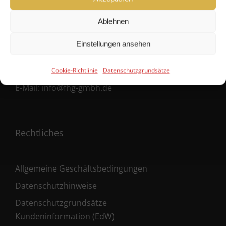
Ballindamm 39
Ablehnen
20095 Hamburg
Einstellungen ansehen
Fon:
+49 40 38 66 190 – 0
Fax:
+49 40 38 66 190 – 30
Cookie-Richtlinie
Datenschutzgrundsätze
E-Mail:
info@fhg-gmbh.de
Rechtliches
Allgemeine Geschäftsbedingungen
Datenschutzhinweise
Datenschutzgrundsätze
Kundeninformation (EdW)