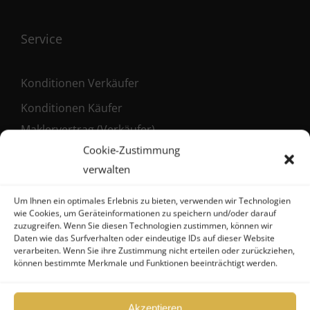
Service
Konditionen Verkäufer
Konditionen Käufer
Maklervertrag (Verkäufer)
Cookie-Zustimmung
Registrierung als Käufer
verwalten
Um Ihnen ein optimales Erlebnis zu bieten, verwenden wir Technologien
wie Cookies, um Geräteinformationen zu speichern und/oder darauf
Kontakt
zuzugreifen. Wenn Sie diesen Technologien zustimmen, können wir
Daten wie das Surfverhalten oder eindeutige IDs auf dieser Website
verarbeiten. Wenn Sie ihre Zustimmung nicht erteilen oder zurückziehen,
können bestimmte Merkmale und Funktionen beeinträchtigt werden.
FHG
Hanseatische Fondshandlung GmbH
Akzeptieren