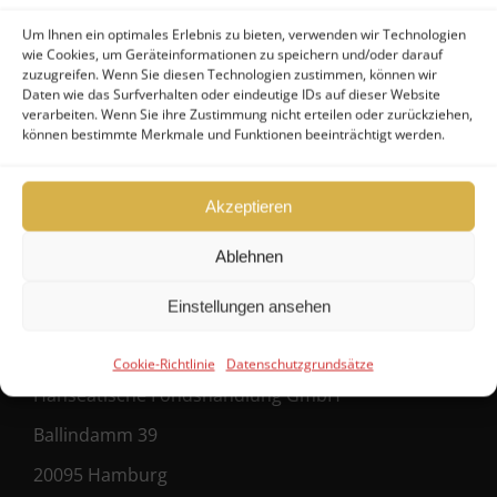
Um Ihnen ein optimales Erlebnis zu bieten, verwenden wir Technologien
Konditionen Verkäufer
wie Cookies, um Geräteinformationen zu speichern und/oder darauf
zuzugreifen. Wenn Sie diesen Technologien zustimmen, können wir
Konditionen Käufer
Daten wie das Surfverhalten oder eindeutige IDs auf dieser Website
verarbeiten. Wenn Sie ihre Zustimmung nicht erteilen oder zurückziehen,
Maklervertrag (Verkäufer)
können bestimmte Merkmale und Funktionen beeinträchtigt werden.
Registrierung als Käufer
Akzeptieren
Ablehnen
Kontakt
Einstellungen ansehen
FHG
Cookie-Richtlinie
Datenschutzgrundsätze
Hanseatische Fondshandlung GmbH
Ballindamm 39
20095 Hamburg