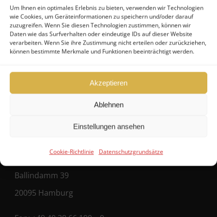
Um Ihnen ein optimales Erlebnis zu bieten, verwenden wir Technologien
Konditionen Verkäufer
wie Cookies, um Geräteinformationen zu speichern und/oder darauf
zuzugreifen. Wenn Sie diesen Technologien zustimmen, können wir
Konditionen Käufer
Daten wie das Surfverhalten oder eindeutige IDs auf dieser Website
Maklervertrag (Verkäufer)
verarbeiten. Wenn Sie ihre Zustimmung nicht erteilen oder zurückziehen,
können bestimmte Merkmale und Funktionen beeinträchtigt werden.
Registrierung als Käufer
Akzeptieren
Ablehnen
Kontakt
Einstellungen ansehen
FHG
Cookie-Richtlinie
Datenschutzgrundsätze
Hanseatische Fondshandlung GmbH
Ballindamm 39
20095 Hamburg