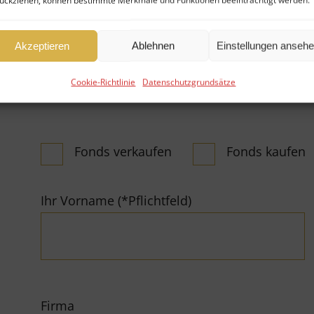
ückziehen, können bestimmte Merkmale und Funktionen beeinträchtigt werden.
Nutzen Sie gern unser Kontaktformular – wi
Anliegen:
Akzeptieren
Ablehnen
Einstellungen anseh
Cookie-Richtlinie
Datenschutzgrundsätze
Fonds verkaufen
Fonds kaufen
Ihr Vorname (*Pflichtfeld)
Firma