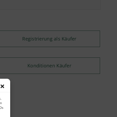
Registrierung als Käufer
Konditionen Käufer
,
en
IDs