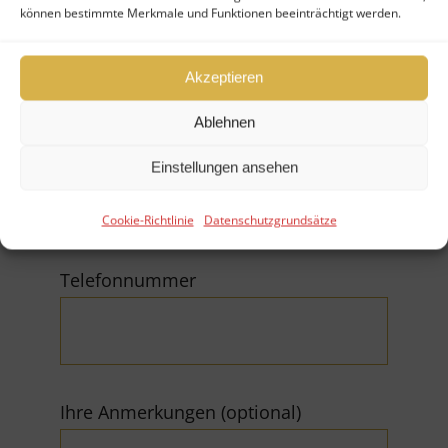
können bestimmte Merkmale und Funktionen beeinträchtigt werden.
Firma
Akzeptieren
Ablehnen
E-Mail (*Pflichtfeld)
Einstellungen ansehen
Cookie-Richtlinie
Datenschutzgrundsätze
Telefonnummer
Ihre Anmerkungen (optional)