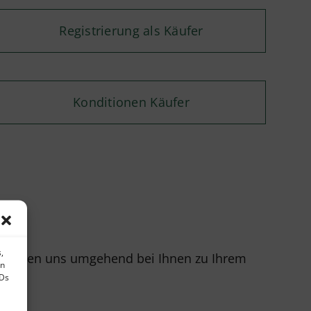
Registrierung als Käufer
Konditionen Käufer
,
r melden uns umgehend bei Ihnen zu Ihrem
en
IDs