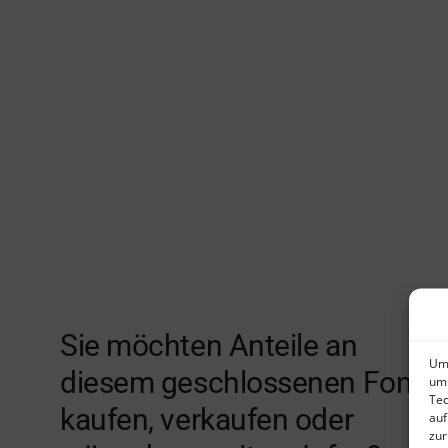
Sie möchten Anteile an
Um 
diesem geschlossenen Fonds
um 
Tec
kaufen, verkaufen oder
auf
zur