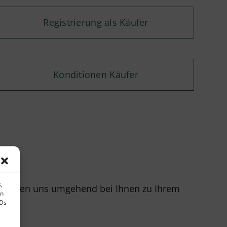
Registrierung als Käufer
Konditionen Käufer
,
r melden uns umgehend bei Ihnen zu Ihrem
en
IDs