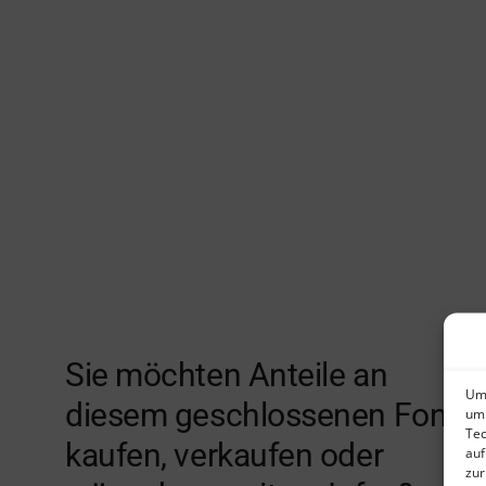
Sie möchten Anteile an
Um 
diesem geschlossenen Fonds
um 
Tec
kaufen, verkaufen oder
auf
zur