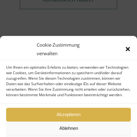
Sie möchten Anteile
Cookie-Zustimmung
an diesem geschlossenen
verwalten
Fonds kaufen, verkaufen
Um Ihnen ein optimales Erlebnis zu bieten, verwenden wir Technologien
wie Cookies, um Geräteinformationen zu speichern und/oder darauf
oder wünschen weitere
zuzugreifen. Wenn Sie diesen Technologien zustimmen, können wir
Infos?
Daten wie das Surfverhalten oder eindeutige IDs auf dieser Website
verarbeiten. Wenn Sie ihre Zustimmung nicht erteilen oder zurückziehen,
können bestimmte Merkmale und Funktionen beeinträchtigt werden.
Kontaktformular
Akzeptieren
Nutzen Sie gern unser
Ablehnen
Kontaktformular – wir melden uns