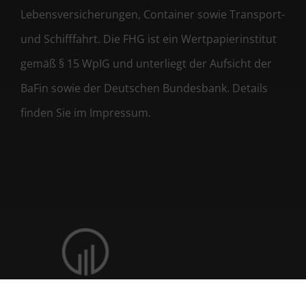
Lebensversicherungen, Container sowie Transport-
und Schifffahrt. Die FHG ist ein Wertpapierinstitut
gemäß § 15 WpIG und unterliegt der Aufsicht der
BaFin sowie der Deutschen Bundesbank. Details
finden Sie im Impressum.