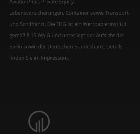
Aviation/Rail, Private Equity,
Lebensversicherungen, Container sowie Transport-
und Schifffahrt. Die FHG ist ein Wertpapierinstitut
gemäß § 15 WpIG und unterliegt der Aufsicht der
BaFin sowie der Deutschen Bundesbank. Details
finden Sie im Impressum.