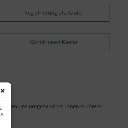
Registrierung als Käufer
Konditionen Käufer
,
r melden uns umgehend bei Ihnen zu Ihrem
en
IDs