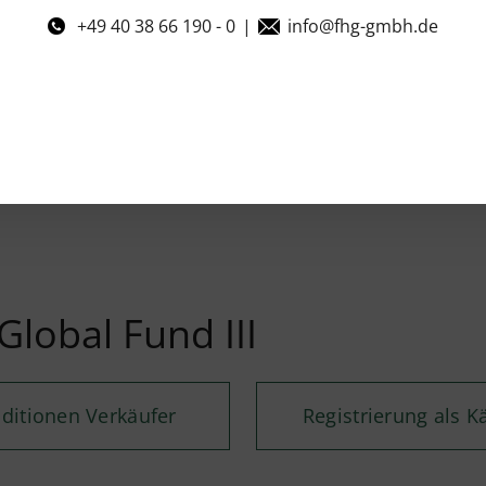
+49 40 38 66 190 - 0
|
info@fhg-gmbh.de
Global Fund III
ditionen Verkäufer
Registrierung als K