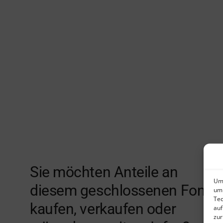
Sie möchten Anteile an
Um 
diesem geschlossenen Fonds
um 
Tec
kaufen, verkaufen oder
auf
zur