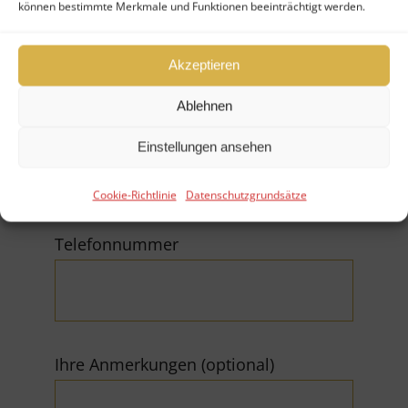
Firma
können bestimmte Merkmale und Funktionen beeinträchtigt werden.
Akzeptieren
Ablehnen
E-Mail (*Pflichtfeld)
Einstellungen ansehen
Cookie-Richtlinie
Datenschutzgrundsätze
Telefonnummer
Ihre Anmerkungen (optional)