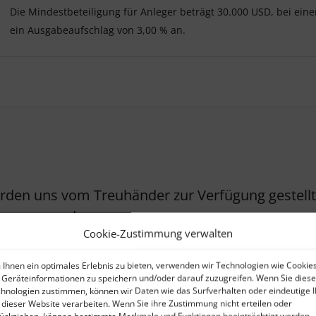
Die Mindestbeteiligung für Anleger beträgt 30.000 USD, bei eine
ein Ausgabeaufschlag von 3,00 % an.
erden uns vom Treuhänder zur Verfügung gestellt.
nommen werden.
Cookie-Zustimmung verwalten
Ihnen ein optimales Erlebnis zu bieten, verwenden wir Technologien wie Cookies
Geräteinformationen zu speichern und/oder darauf zuzugreifen. Wenn Sie dies
hnologien zustimmen, können wir Daten wie das Surfverhalten oder eindeutige 
 dieser Website verarbeiten. Wenn Sie ihre Zustimmung nicht erteilen oder