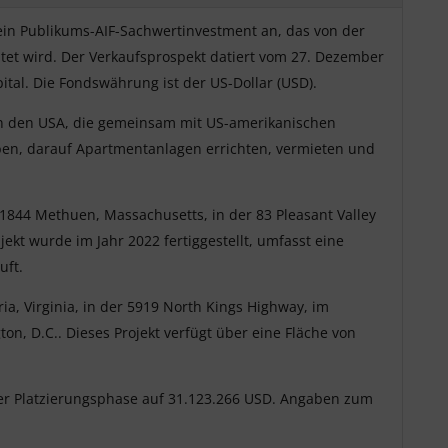
ein Publikums-AIF-Sachwertinvestment an, das von der
tet wird. Der Verkaufsprospekt datiert vom 27. Dezember
ital. Die Fondswährung ist der US-Dollar (USD).
n in den USA, die gemeinsam mit US-amerikanischen
rben, darauf Apartmentanlagen errichten, vermieten und
 01844 Methuen, Massachusetts, in der 83 Pleasant Valley
ekt wurde im Jahr 2022 fertiggestellt, umfasst eine
uft.
ria, Virginia, in der 5919 North Kings Highway, im
, D.C.. Dieses Projekt verfügt über eine Fläche von
 der Platzierungsphase auf 31.123.266 USD. Angaben zum