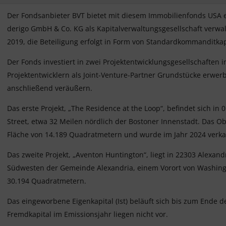
Der Fondsanbieter BVT bietet mit diesem Immobilienfonds USA 
derigo GmbH & Co. KG als Kapitalverwaltungsgesellschaft verwal
2019, die Beteiligung erfolgt in Form von Standardkommanditkap
Der Fonds investiert in zwei Projektentwicklungsgesellschafte
Projektentwicklern als Joint-Venture-Partner Grundstücke erwe
anschließend veräußern.
Das erste Projekt, „The Residence at the Loop“, befindet sich in
Street, etwa 32 Meilen nördlich der Bostoner Innenstadt. Das Obj
Fläche von 14.189 Quadratmetern und wurde im Jahr 2024 verka
Das zweite Projekt, „Aventon Huntington“, liegt in 22303 Alexand
Südwesten der Gemeinde Alexandria, einem Vorort von Washington
30.194 Quadratmetern.
Das eingeworbene Eigenkapital (Ist) beläuft sich bis zum Ende
Fremdkapital im Emissionsjahr liegen nicht vor.