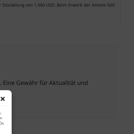
r Stückelung von 1.000 USD. Beim Erwerb der Anteile fällt
 Eine Gewähr für Aktualität und
,
en
IDs