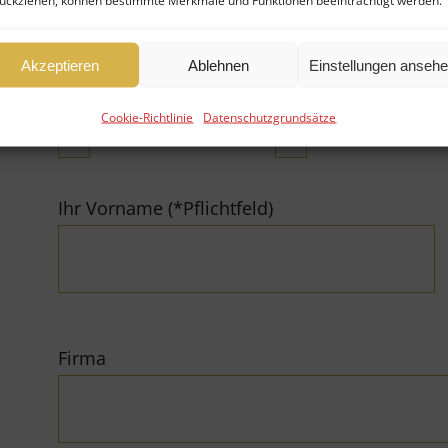
ückziehen, können bestimmte Merkmale und Funktionen beeinträchtigt werden.
Akzeptieren
Ablehnen
Einstellungen anseh
Cookie-Richtlinie
Datenschutzgrundsätze
Fonds verkaufen
Fonds kaufen
Ihr Vorname (*Pflichtfeld)
Firma