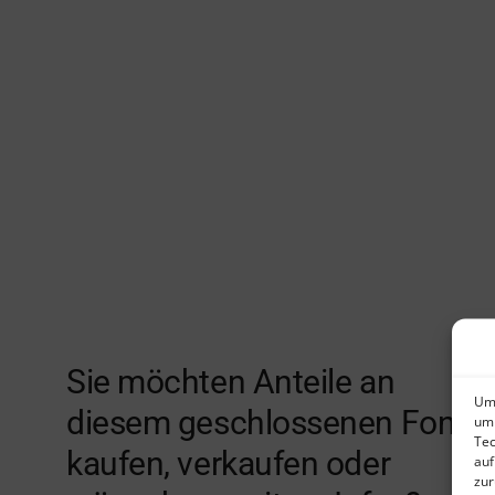
Sie möchten Anteile an
Um 
diesem geschlossenen Fonds
um 
Tec
kaufen, verkaufen oder
auf
zur