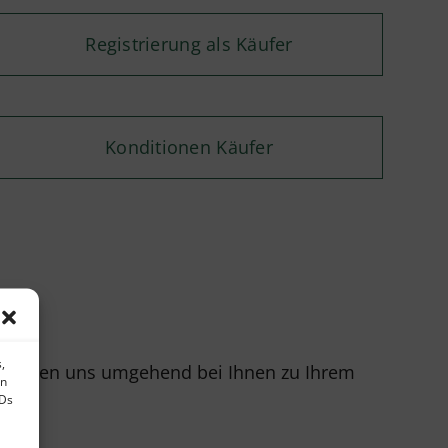
Registrierung als Käufer
Konditionen Käufer
,
r melden uns umgehend bei Ihnen zu Ihrem
en
IDs