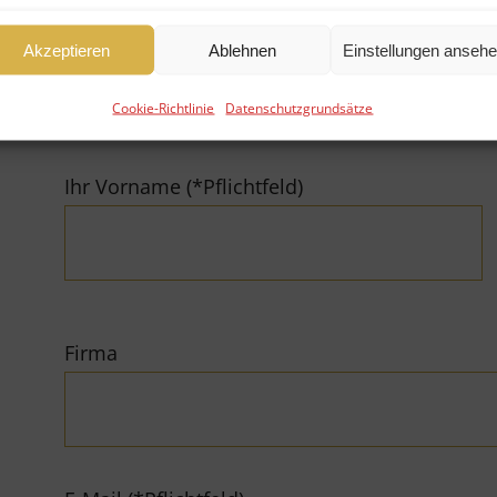
Akzeptieren
Ablehnen
Einstellungen anseh
Fonds verkaufen
Fonds kaufen
Cookie-Richtlinie
Datenschutzgrundsätze
Ihr Vorname (*Pflichtfeld)
Firma