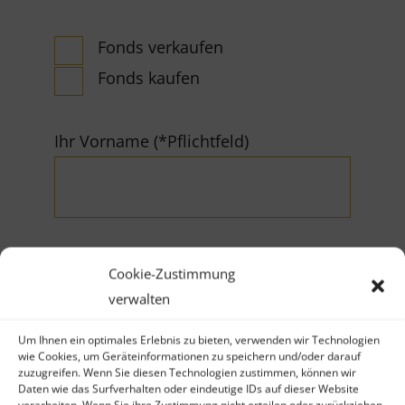
Fonds verkaufen
Fonds kaufen
Ihr Vorname (*Pflichtfeld)
Cookie-Zustimmung
Ihr Nachname (*Pflichtfeld)
verwalten
Um Ihnen ein optimales Erlebnis zu bieten, verwenden wir Technologien
wie Cookies, um Geräteinformationen zu speichern und/oder darauf
zuzugreifen. Wenn Sie diesen Technologien zustimmen, können wir
Daten wie das Surfverhalten oder eindeutige IDs auf dieser Website
verarbeiten. Wenn Sie ihre Zustimmung nicht erteilen oder zurückziehen,