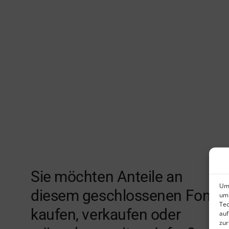
Sie möchten Anteile an
Um 
diesem geschlossenen Fonds
um 
Tec
kaufen, verkaufen oder
auf
zur