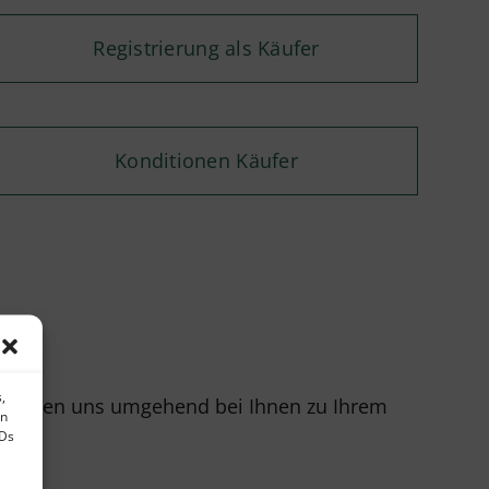
Registrierung als Käufer
Konditionen Käufer
,
r melden uns umgehend bei Ihnen zu Ihrem
en
IDs