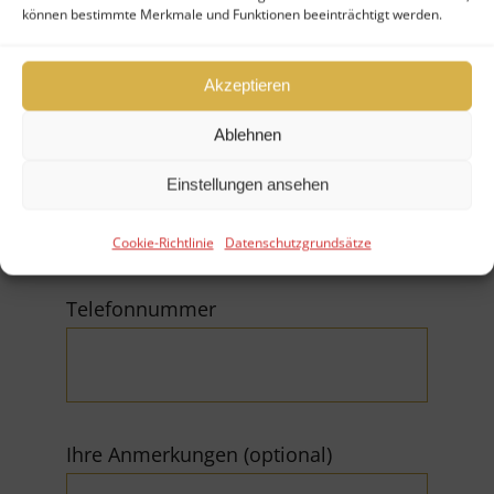
können bestimmte Merkmale und Funktionen beeinträchtigt werden.
Firma
Akzeptieren
Ablehnen
E-Mail (*Pflichtfeld)
Einstellungen ansehen
Cookie-Richtlinie
Datenschutzgrundsätze
Telefonnummer
Ihre Anmerkungen (optional)