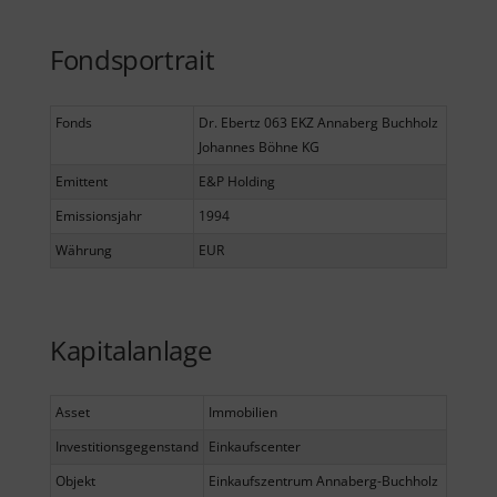
Fondsportrait
Fonds
Dr. Ebertz 063 EKZ Annaberg Buchholz
Johannes Böhne KG
Emittent
E&P Holding
Emissionsjahr
1994
Währung
EUR
Kapitalanlage
Asset
Immobilien
Investitionsgegenstand
Einkaufscenter
Objekt
Einkaufszentrum Annaberg-Buchholz