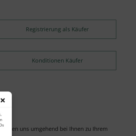
Registrierung als Käufer
Konditionen Käufer
,
en
IDs
r melden uns umgehend bei Ihnen zu Ihrem