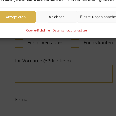
ückziehen, können bestimmte Merkmale und Funktionen beeinträchtigt werden.
Anliegen:
Akzeptieren
Ablehnen
Einstellungen anseh
Cookie-Richtlinie
Datenschutzgrundsätze
Fonds verkaufen
Fonds kaufen
Ihr Vorname (*Pflichtfeld)
Firma