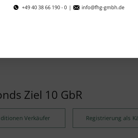
+49 40 38 66 190 - 0
|
info@fhg-gmbh.de
onds Ziel 10 GbR
ditionen Verkäufer
Registrierung als K