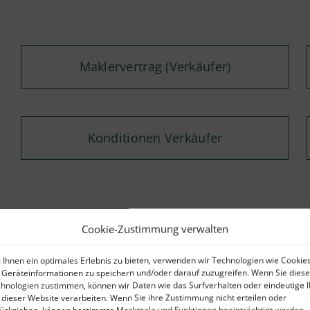
Maklervertrag (Verkäufer)
Konditionen Verkäufer
Cookie-Zustimmung verwalten
Kontaktformular
Ihnen ein optimales Erlebnis zu bieten, verwenden wir Technologien wie Cookies
Geräteinformationen zu speichern und/oder darauf zuzugreifen. Wenn Sie dies
hnologien zustimmen, können wir Daten wie das Surfverhalten oder eindeutige 
Nutzen Sie gern unser Kontaktformular – wi
 dieser Website verarbeiten. Wenn Sie ihre Zustimmung nicht erteilen oder