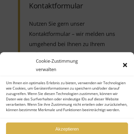
Kontaktformular
Nutzen Sie gern unser
Kontaktformular – wir melden uns
umgehend bei Ihnen zu Ihrem
Anliegen:
Cookie-Zustimmung
verwalten
Um Ihnen ein optimales Erlebnis zu bieten, verwenden wir Technologien
wie Cookies, um Geräteinformationen zu speichern und/oder darauf
Fonds verkaufen
zuzugreifen. Wenn Sie diesen Technologien zustimmen, können wir
Daten wie das Surfverhalten oder eindeutige IDs auf dieser Website
Fonds kaufen
verarbeiten. Wenn Sie ihre Zustimmung nicht erteilen oder zurückziehen,
können bestimmte Merkmale und Funktionen beeinträchtigt werden.
Ihr Vorname (*Pflichtfeld)
Akzeptieren