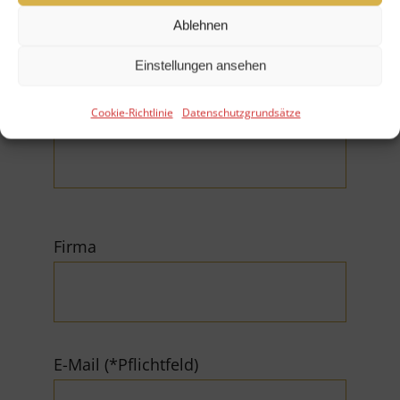
Ablehnen
Einstellungen ansehen
Ihr Nachname (*Pflichtfeld)
Cookie-Richtlinie
Datenschutzgrundsätze
Firma
E-Mail (*Pflichtfeld)