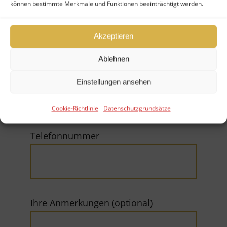
Firma
können bestimmte Merkmale und Funktionen beeinträchtigt werden.
Akzeptieren
Ablehnen
E-Mail (*Pflichtfeld)
Einstellungen ansehen
Cookie-Richtlinie
Datenschutzgrundsätze
Telefonnummer
Ihre Anmerkungen (optional)